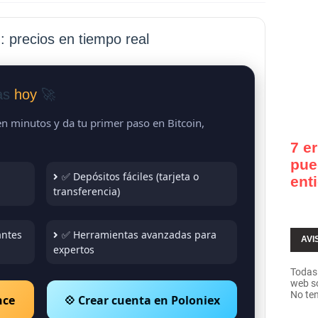
 precios en tiempo real
das
hoy
🚀
en minutos y da tu primer paso en Bitcoin,
7 e
pue
✅ Depósitos fáciles (tarjeta o
ent
transferencia)
antes
✅ Herramientas avanzadas para
AVI
expertos
Todas 
web s
No ten
nce
💠 Crear cuenta en Poloniex