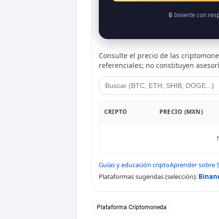
🔒 Invierte con res
Consulte el precio de las criptomo
referenciales; no constituyen asesorí
CRIPTO
PRECIO (MXN)
Guías y educación cripto
Aprender sobre 
Plataformas sugeridas (selección):
Binan
Plataforma Criptomoneda