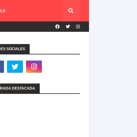
LE
ES SOCIALES
TRADA DESTACADA